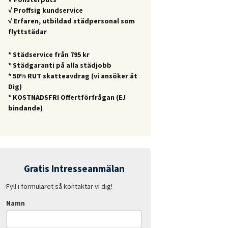
√ Proffsig kundservice
√ Erfaren, utbildad städpersonal som
flyttstädar
* Städservice från 795 kr
* Städgaranti på alla städjobb
* 50% RUT skatteavdrag (vi ansöker åt
Dig)
* KOSTNADSFRI Offertförfrågan (EJ
bindande)
Gratis Intresseanmälan
Fyll i formuläret så kontaktar vi dig!
Namn