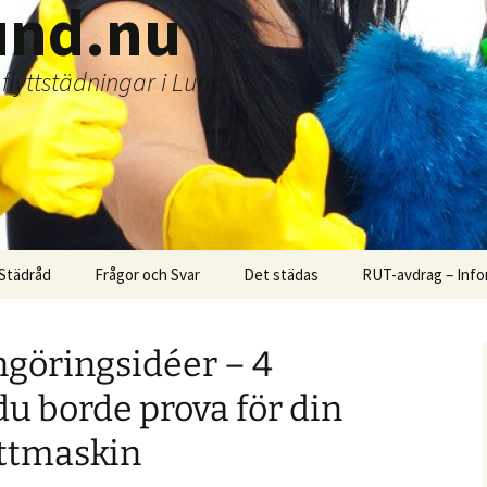
und.nu
lyttstädningar i Lund
Städråd
Frågor och Svar
Det städas
RUT-avdrag – Infor
göringsidéer – 4
du borde prova för din
ättmaskin