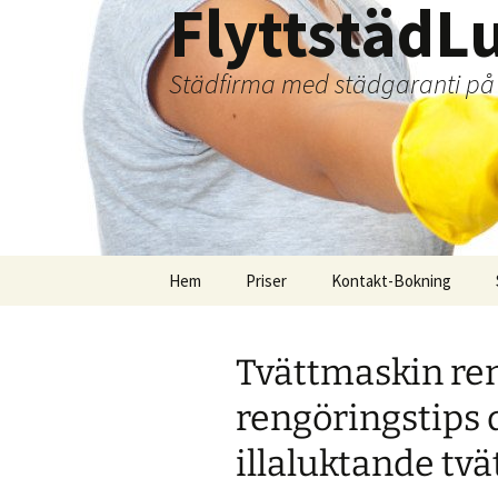
FlyttstädL
Städfirma med städgaranti på f
Hoppa
Hem
Priser
Kontakt-Bokning
till
innehåll
Tvättmaskin ren
rengöringstips 
illaluktande tv