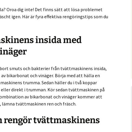
la? Oroa dig inte! Det finns sätt att lösa problemet
äscht igen. Här är fyra effektiva rengöringstips som du
askinens insida med
vinäger
a bort smuts och bakterier från tvättmaskinens insida,
av bikarbonat och vinäger. Börja med att hälla en
ttmaskinens trumma. Sedan häller du i två koppar
t eller direkt i trumman. Kör sedan tvättmaskinen på
 kombination av bikarbonat och vinäger kommer att
t, lämna tvättmaskinen ren och fräsch.
ch rengör tvättmaskinens