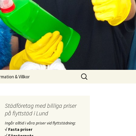
Sök
mation & Villkor
efter:
Städföretag med billiga priser
på flyttstäd i Lund
Ingår alltid i våra priser vid flyttstädning:
√ Fasta priser
√ Fönsterputs