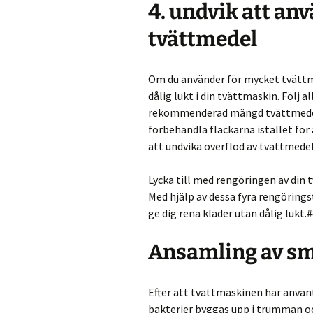
4. undvik att an
tvättmedel
Om du använder för mycket tvättm
dålig lukt i din tvättmaskin. Följ 
rekommenderad mängd tvättmedel. 
förbehandla fläckarna istället fö
att undvika överflöd av tvättmedel
Lycka till med rengöringen av din t
Med hjälp av dessa fyra rengöring
ge dig rena kläder utan dålig lukt.
Ansamling av smu
Efter att tvättmaskinen har använ
bakterier byggas upp i trumman och