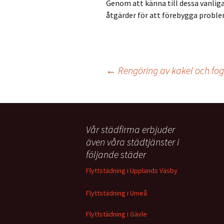
Genom att känna till dessa vanliga
åtgärder för att förebygga problem
Inläggsnavigering
←
Rengöring av kakel och fog
Vår städfirma erbjuder
även våra städtjänster i
följande städer
Flyttstädning i Upplands Väsby
Flyttstädning i Umeå
Flyttstädning i Gävle