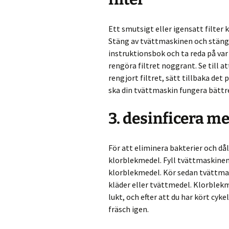
Ett smutsigt eller igensatt filter 
Stäng av tvättmaskinen och stäng 
instruktionsbok och ta reda på var f
rengöra filtret noggrant. Se till a
rengjort filtret, sätt tillbaka det 
ska din tvättmaskin fungera bättre
3. desinficera m
För att eliminera bakterier och då
klorblekmedel. Fyll tvättmaskine
klorblekmedel. Kör sedan tvättmaski
kläder eller tvättmedel. Klorblek
lukt, och efter att du har kört cy
fräsch igen.