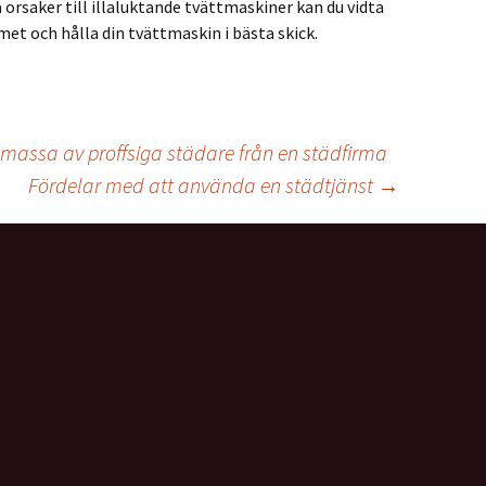
 orsaker till illaluktande tvättmaskiner kan du vidta
et och hålla din tvättmaskin i bästa skick.
massa av proffsiga städare från en städfirma
Fördelar med att använda en städtjänst
→