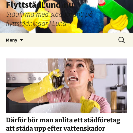
FlyttstädLund.nu
Städfirma med städgaranti på
flyttstädningar i Lund
Hoppa
Sök
Meny
till
efter:
innehåll
Därför bör man anlita ett städföretag
att städa upp efter vattenskador