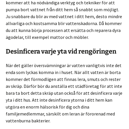
kommer att ha nödvändiga verktyg och tekniker för att
pumpa bort vattnet från ditt hem så snabbt som möjligt.
Ju snabbare du blir av med vattnet i ditt hem, desto mindre
allvarliga och kostsamma blir vattenskadorna. Då kommer
du att kunna börja processen att ersätta och reparera dyra
ägodelar, till exempel mattor och möbler.
Desinficera varje yta vid rengöringen
När det gäller översvämningar är vatten vanligtvis inte det
enda som lyckas komma in i huset. När allt vatten är borta
kommer det förmodligen att finnas lera, smuts och rester
av skräp. Därför bör du anställa ett städföretag för att inte
bara ta bort detta skräp utan också för att desinficera varje
yta i ditt hus. Att inte desinficera ytorna i ditt hem kan
utgöra en enorm hälsorisk för dig och dina
familjemedlemmar, särskilt om leran är förorenad med
vattenburna bakterier.