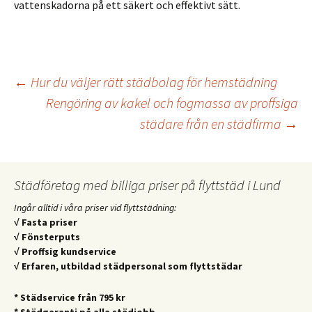
vattenskadorna på ett säkert och effektivt sätt.
Inläggsnavigering
←
Hur du väljer rätt städbolag för hemstädning
Rengöring av kakel och fogmassa av proffsiga
städare från en städfirma
→
Städföretag med billiga priser på flyttstäd i Lund
Ingår alltid i våra priser vid flyttstädning:
√ Fasta priser
√ Fönsterputs
√ Proffsig kundservice
√ Erfaren, utbildad städpersonal som flyttstädar
* Städservice från 795 kr
* Städgaranti på alla städjobb